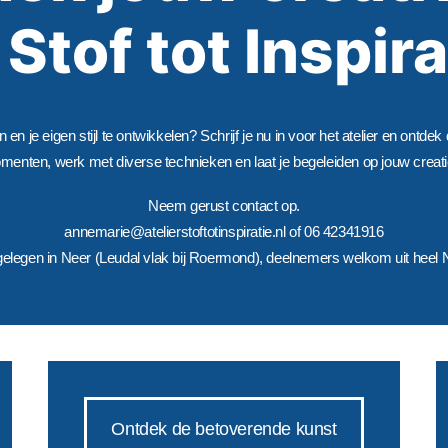
j Stof tot Inspira
en je eigen stijl te ontwikkelen? Schrijf je nu in voor het atelier en ontde
enten, werk met diverse technieken en laat je begeleiden op jouw creati
Neem gerust contact op.
annemarie@atelierstoftotinspiratie.nl of 06 42341916
s gelegen in Neer (Leudal vlak bij Roermond), deelnemers welkom uit heel 
Ontdek de betoverende kunst