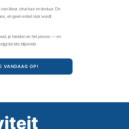
 van kleur, structuur en textuur. De
oos, en geen enkel stuk wordt
e wol, je handen en het proces — en
ijgt tot iets blijvends
E VANDAAG OP!
iteit