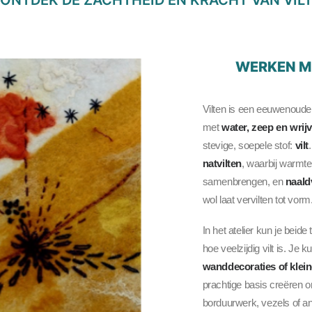
WERKEN M
Vilten is een eeuwenoude
met
water, zeep en wrij
stevige, soepele stof:
vilt
natvilten
, waarbij warmt
samenbrengen, en
naald
wol laat vervilten tot vorm
In het atelier kun je beid
hoe veelzijdig vilt is. Je k
wanddecoraties of klein
prachtige basis creëren 
borduurwerk, vezels of an