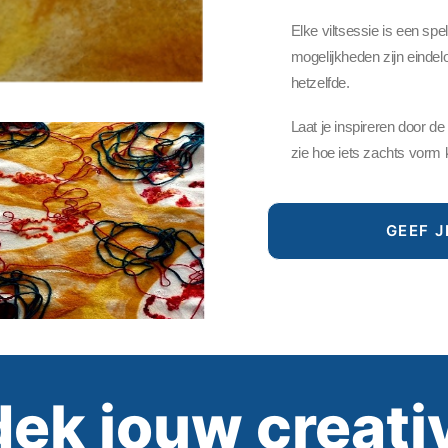
Elke viltsessie is een spel
mogelijkheden zijn eindel
hetzelfde.
Laat je inspireren door d
zie hoe iets zachts vorm kr
GEEF J
ek jouw creativ