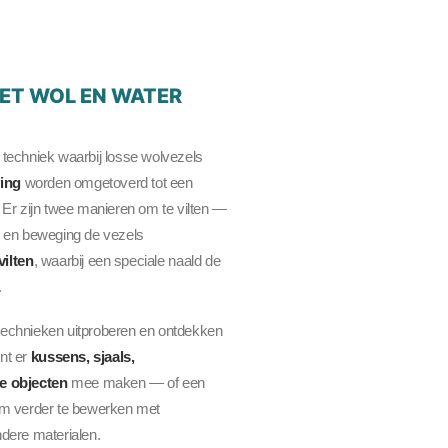
ET WOL EN WATER
 techniek waarbij losse wolvezels
ving
worden omgetoverd tot een
. Er zijn twee manieren om te vilten —
e en beweging de vezels
vilten
, waarbij een speciale naald de
.
e technieken uitproberen en ontdekken
unt er
kussens, sjaals,
e objecten
mee maken — of een
om verder te bewerken met
dere materialen.