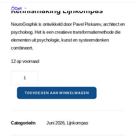
Cart
Kennismaking Lijnkompas
NeuroGraphik is ontwikkeld door Pavel Piskarev, architect en
psycholoog. Het is een creatieve transformatiemethode die
elementen uit psychologie, kunst en systeemdenken
combineert.
12 op voorraad
12
juni
2026
TOEVOEGEN AAN WINKELWAGEN
aantal
Categorieën
Juni 2026
,
Lijnkompas