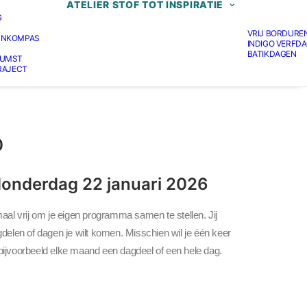
ATELIER STOF TOT INSPIRATIE
G
VRIJ BORDURE
JNKOMPAS
INDIGO VERFD
BATIKDAGEN
KUMST
TRAJECT
Prijsklasse:
0
€ 39,00
tot
donderdag 22 januari 2026
€ 75,00
maal vrij om je eigen programma samen te stellen. Jij
gdelen of dagen je wilt komen. Misschien wil je één keer
bijvoorbeeld elke maand een dagdeel of een hele dag.