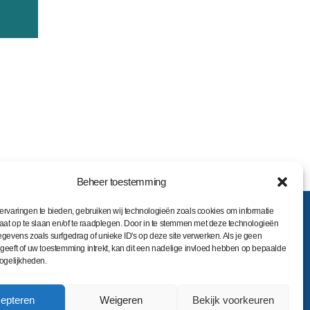
jsklasse:
39,00
75,00
Beheer toestemming
rvaringen te bieden, gebruiken wij technologieën zoals cookies om informatie
epsactiviteiten
aat op te slaan en/of te raadplegen. Door in te stemmen met deze technologieën
gevens zoals surfgedrag of unieke ID's op deze site verwerken. Als je geen
eeft of uw toestemming intrekt, kan dit een nadelige invloed hebben op bepaalde
kan ik bieden
ogelijkheden.
epteren
Weigeren
Bekijk voorkeuren