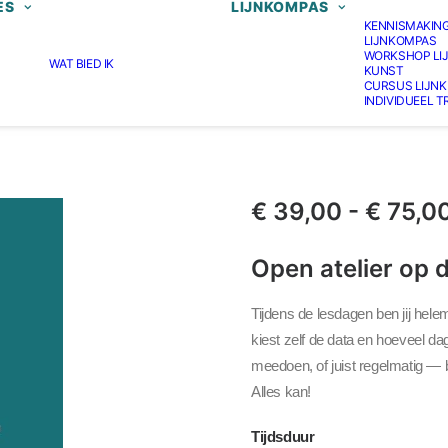
ES
LIJNKOMPAS
KENNISMAKIN
LIJNKOMPAS
WORKSHOP LI
WAT BIED IK
KUNST
CURSUS LIJN
INDIVIDUEEL 
€
39,00
-
€
75,0
Open atelier op 
Tijdens de lesdagen ben jij hele
kiest zelf de data en hoeveel da
meedoen, of juist regelmatig — 
Alles kan!
Tijdsduur