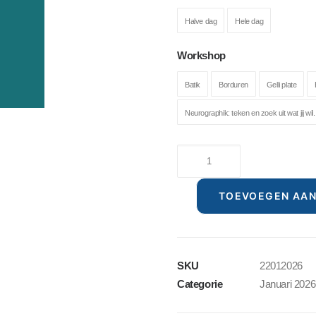
Halve dag
Hele dag
Workshop
Batik
Borduren
Gelli plate
Neurographik: teken en zoek uit wat jij wil.
22
januari
2026
TOEVOEGEN AA
aantal
SKU
22012026
Categorie
Januari 2026