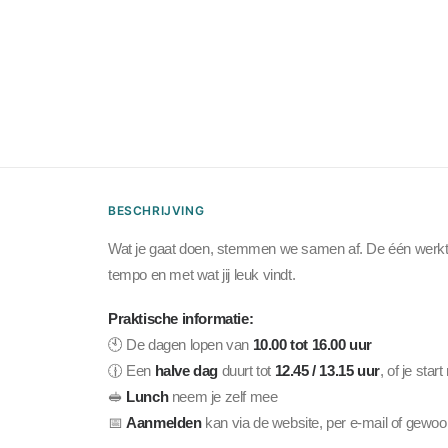
BESCHRIJVING
Wat je gaat doen, stemmen we samen af. De één werkt gr
tempo en met wat jij leuk vindt.
Praktische informatie:
🕙 De dagen lopen van
10.00 tot 16.00 uur
🕧 Een
halve dag
duurt tot
12.45 / 13.15 uur
, of je star
🥪
Lunch
neem je zelf mee
📅
Aanmelden
kan via de website, per e-mail of gewoon e