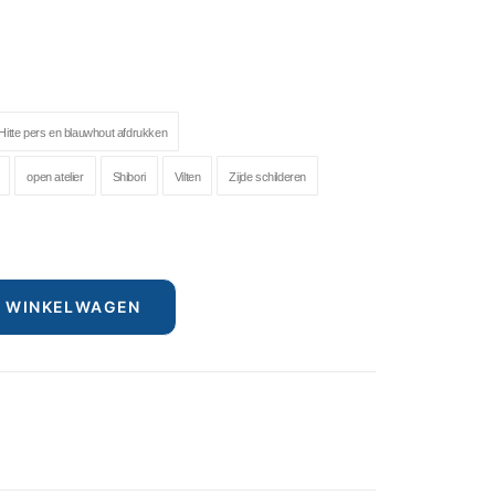
Hitte pers en blauwhout afdrukken
open atelier
Shibori
Vilten
Zijde schilderen
N WINKELWAGEN