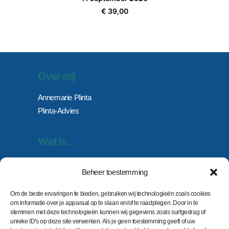
€
39,00
Over mij
Annemarie Plinta
Plinta-Advies
Wat is…
Atelier Stof tot Inspiratie
Beheer toestemming
Neurographik
Om de beste ervaringen te bieden, gebruiken wij technologieën zoals cookies
om informatie over je apparaat op te slaan en/of te raadplegen. Door in te
Groepsactiviteiten
stemmen met deze technologieën kunnen wij gegevens zoals surfgedrag of
unieke ID's op deze site verwerken. Als je geen toestemming geeft of uw
Wat kan ik bieden